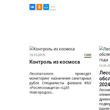
16.10.2019
СМИ
Контроль из космоса
13.01.2
Лес
Лесопатологи проводят
обсл
мониторинг назначения санитарных
рубок Специалисты филиала ФБУ
2024
«Рослесозащита»-«ЦЗЛ
Лесн
Новгородско...
элем
древ
подв
различ