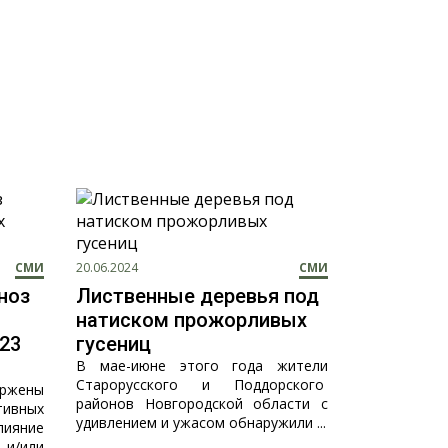
СМИ
20.06.2024
СМИ
ноз
Лиственные деревья под
натиском прожорливых
023
гусениц
В мае-июне этого года жители
Старорусского и Поддорского
ржены
районов Новгородской области с
ивных
удивлением и ужасом обнаружили ...
ияние
и/или