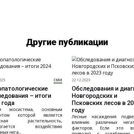
Другие публикации
025
СМИ
22.12.2023
опатологические
Обследования и диаг
едования – итоги
Новгородских и
 года
Псковских лесов в 2
ая экосистема, основным
году
ентом которой является
Лесные насаждения подве
есная растительность,
влиянию различных негат
ергается воздействию
факторов. Если это вл
ных нега...
приводит к ослаблению 