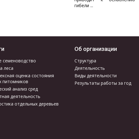
гибели ...
ги
Об организации
е семеноводство
Структура
а леса
Деятельность
ексная оценка состояния
Виды деятельности
х питомников
Результаты работы за год
еский анализ сред
тная деятельность
остика отдельных деревьев