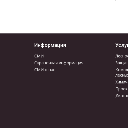
Информация
Услу
СМИ
Лесно
Справочная информация
Защит
СМИ о нас
Компл
лесны
Химич
Проек
Диагн