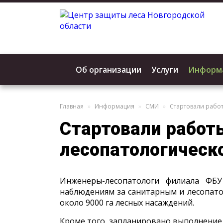
Об организации
Услуги
Информ
Главная
Информация
СМИ
Стартовали рабо
Стартовали работ
лесопатологическ
Инженеры-лесопатологи филиала ФБ
наблюдениям за санитарным и лесопатол
около 9000 га лесных насаждений.
Кроме того, запланировано выполнение 