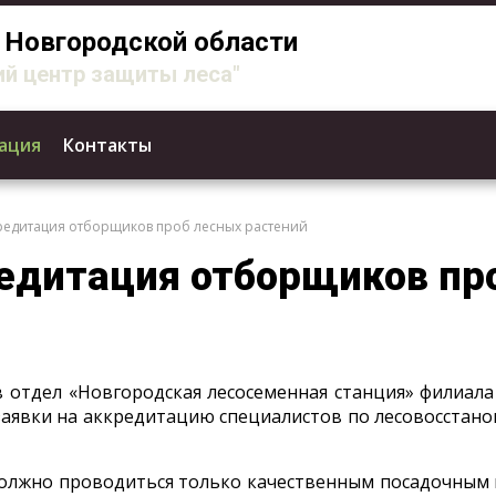
Новгородской области
й центр защиты леса"
ация
Контакты
редитация отборщиков проб лесных растений
едитация отборщиков пр
 в отдел «Новгородская лесосеменная станция» филиал
заявки на аккредитацию специалистов по лесовосстан
должно проводиться только качественным посадочным