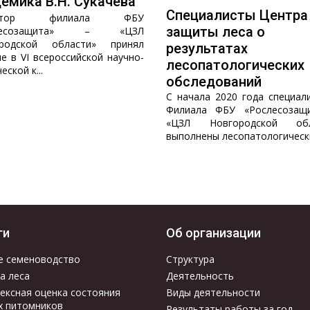
емика В.Н. Сукачева
Специалисты Центра
ектор филиала ФБУ
защиты леса о
слесозащита» – «ЦЗЛ
ородской области» принял
результатах
ие в VI всероссийской научно-
лесопатологических
еской к...
обследований
С начала 2020 года специал
Филиала ФБУ «Рослесозащ
«ЦЗЛ Новгородской обл
выполнены лесопатологические
ги
Об организации
е семеноводство
Структура
а леса
Деятельность
ексная оценка состояния
Виды деятельности
х питомников
Результаты работы за год