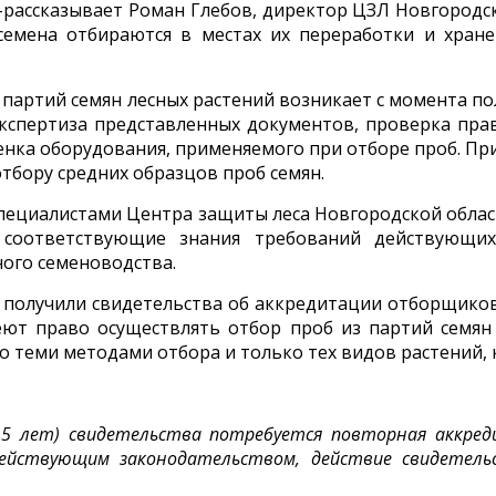
рассказывает Роман Глебов, директор ЦЗЛ Новгородск
семена отбираются в местах их переработки и хра
 партий семян лесных растений возникает с момента по
кспертиза представленных документов, проверка пра
енка оборудования, применяемого при отборе проб. Пр
тбору средних образцов проб семян.
ециалистами Центра защиты леса Новгородской област
 соответствующие знания требований действующих
ого семеноводства.
 получили свидетельства об аккредитации отборщиков 
т право осуществлять отбор проб из партий семян 
о теми методами отбора и только тех видов растений, 
е 5 лет) свидетельства потребуется повторная аккр
действующим законодательством, действие свидете