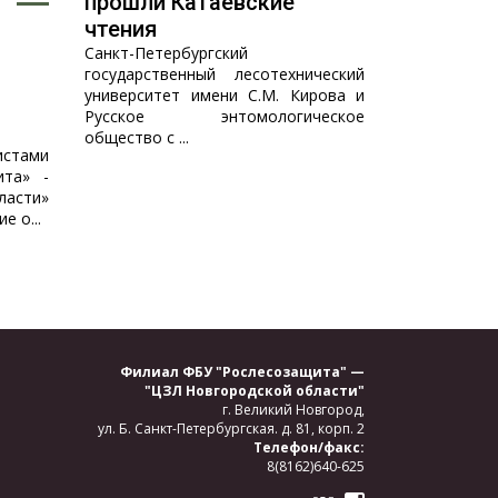
прошли Катаевские
чтения
Санкт-Петербургский
государственный лесотехнический
университет имени С.М. Кирова и
Русское энтомологическое
общество с ...
истами
ита» -
асти»
 о...
Филиал ФБУ "Рослесозащита" —
"ЦЗЛ Новгородской области"
г. Великий Новгород,
ул. Б. Санкт-Петербургская.
д. 81, корп. 2
Телефон/факс:
8(8162)640-625