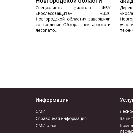
Новгородской области
акад
Специалисты филиала ФБУ
Дир
«Рослесозащита» - «ЦЗЛ
«Ро
Новгородской области» завершили
Новг
составление Обзора санитарного и
участ
лесопато...
технич
Информация
Услу
СМИ
Лесно
Справочная информация
Защит
СМИ о нас
Компл
лесны