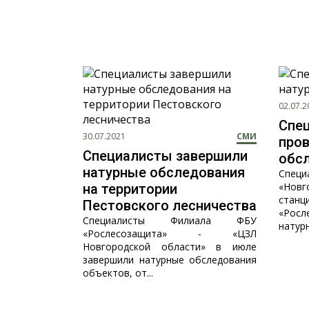
02.07.2
Спе
30.07.2021
СМИ
про
Специалисты завершили
обс
натурные обследования
Спе
«Нов
на территории
ста
Пестовского лесничества
«Рос
Специалисты Филиала ФБУ
натур
«Рослесозащита» - «ЦЗЛ
Новгородской области» в июле
завершили натурные обследования
объектов, от...