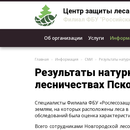
Центр защиты леса
Филиал ФБУ "Российски
Об организации
Услуги
Информ
Главная
Информация
СМИ
Результаты натур
Результаты натур
лесничествах Пск
Специалисты Филиала ФБУ «Рослесозащи
землям, на которых расположены леса в 
обследований была оценка характерист
Всего сотрудниками Новгородской лес