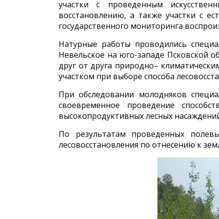
участки с проведенным искусствен
восстановлению, а также участки с е
государственного мониторинга воспроиз
Натурные работы проводились специал
Невельское на юго-западе Псковской об
друг от друга природно– климатически
участком при выборе способа лесовосст
При обследовании молодняков специа
своевременное проведение способс
высокопродуктивных лесных насаждений
По результатам проведенных полевы
лесовосстановления по отнесению к зем