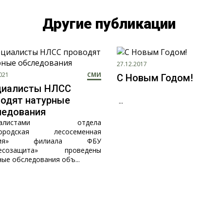
Другие публикации
27.12.2017
021
СМИ
С Новым Годом!
циалисты НЛСС
водят натурные
...
ледования
циалистами отдела
городская лесосеменная
нция» филиала ФБУ
лесозащита» проведены
ные обследования объ...