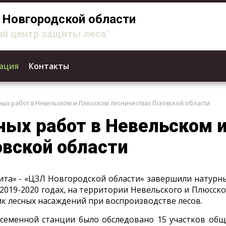
Новгородской области
й центр защиты леса"
ация
Контакты
ных работ в Невельском и Плюсском лесничествах Псковской области
ных работ в Невельском 
овской области
та» - «ЦЗЛ Новгородской области» завершили натурны
2019-2020 годах, на территории Невельского и Плюсск
ик лесных насаждений при воспроизводстве лесов.
осеменной станции было обследовано 15 участков об