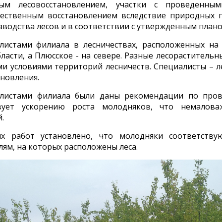
ным лесовосстановлением, участки с проведенным
стественным восстановлением вследствие природных 
водства лесов и в соответствии с утвержденным плано
истами филиала в лесничествах, расположенных на 
ласти, а Плюсское - на севере. Разные лесорастител
ми условиями территорий лесничеств. Специалисты – 
ановления.
листами филиала были даны рекомендации по пров
твует ускорению роста молодняков, что немалов
.
х работ установлено, что молодняки соответств
лям, на которых расположены леса.