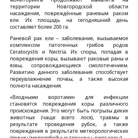
территории Новгородской области
насаждения, повреждённые раневым раком
ели. Их площадь на сегодняшний день
составляет более 200 га.
Раневой рак ели – заболевание, вызываемое
комплексом патогенных грибов родов
Ceratocystis и Nectria. Их споры, попадая в
повреждения коры, вызывают раковые раны и
язвы, сопровождающиеся смолотечением.
Развитию данного заболевания способствует
переувлажнение почвы, а также высокая
полнота насаждения.
«Входными воротами» для инфекции
становятся повреждения коры различного
происхождения. Это могут быть погрызы диких
животных (чаще всего лося), травмы в
результате проведения рубок, а также
повреждения в результате метеорологических
причин (морозобойные трещины, ожог коры).