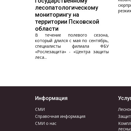
государственному
сюрп
лесопатологическому
резких
мониторингу на
территории Псковской
области
В течение полевого сезона,
который длился с мая по сентябрь,
специалисты филиала ФБУ
«Рослезащита» - «Центра защиты
леса...
Информация
Услу
СМИ
Лесно
Справочная информация
Защит
СМИ о нас
Компл
лесны