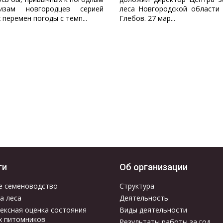
ризам новгородцев серией
леса Новгородской области
 перемен погоды с темп...
Глебов. 27 мар...
ги
Об организации
е семеноводство
Структура
а леса
Деятельность
ексная оценка состояния
Виды деятельности
х питомников
Результаты работы за год