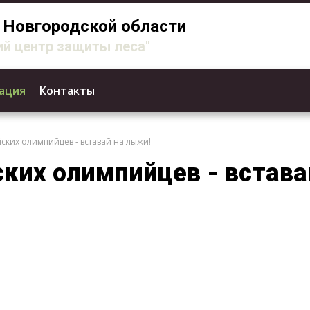
Новгородской области
й центр защиты леса"
ация
Контакты
ких олимпийцев - вставай на лыжи!
ких олимпийцев - встава