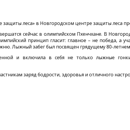
жбе защиты леса» в Новгородском центре защиты леса п
вершатся сейчас в олимпийском Пхенчхане. В Новгоро
мпийский принцип гласит: главное – не победа, а уча
жню. Лыжный забег был посвящен грядущему 80-летнем
нной и включила в себя не только лыжные гонки
астникам заряд бодрости, здоровья и отличного настро