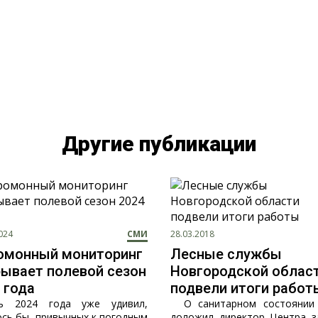
Другие публикации
024
СМИ
28.03.2018
омонный мониторинг
Лесные службы
ывает полевой сезон
Новгородской облас
 года
подвели итоги работ
ль 2024 года уже удивил,
О санитарном состоянии 
ось бы, привычных к погодным
доложил директор Центра 