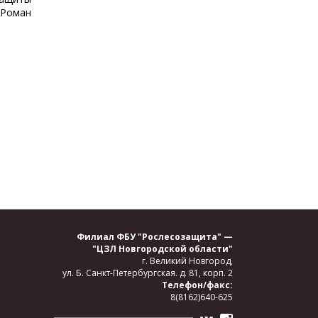
 Роман
Филиал ФБУ "Рослесозащита" —
"ЦЗЛ Новгородской области"
г. Великий Новгород,
ул. Б. Санкт-Петербургская.
д. 81, корп. 2
Телефон/факс:
8(8162)640-625