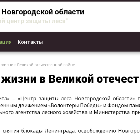
Новгородской области
й центр защиты леса"
ация
Контакты
 жизни в Великой отечественной войне
жизни в Великой отечест
та» – «Центр защиты леса Новгородской области» п
венным движением «Волонтеры Победы» и Фондом пам
ного агентства лесного хозяйства и Министерства пр
ю снятия блокады Ленинграда, освобождению Новгород