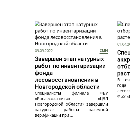
01.04.2
09.09.2022
СМИ
Спе
Завершен этап натурных
акк
работ по инвентаризации
отб
фонда
раст
лесовосстановления в
В теч
года
Новгородской области
лесос
Специалисты филиала ФБУ
ФБУ «Р
«Рослесозащита» - «ЦЗЛ
Новгородской области» завершили
натурные работы наземной
верификации при ...