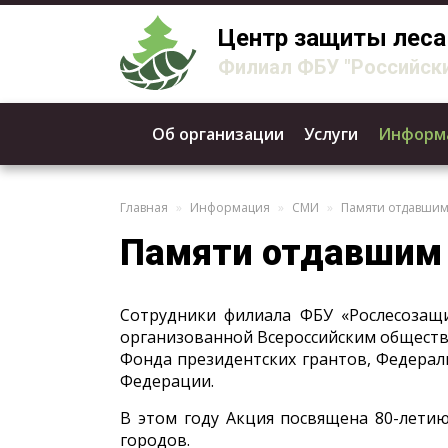
Центр защиты леса
Филиал ФБУ "Российски
Об организации
Услуги
Информ
Главная
Информация
СМИ
Памяти отдавшим
Памяти отдавшим 
Сотрудники филиала ФБУ «Рослесозащи
организованной Всероссийским общест
Фонда президентских грантов, Федераль
Федерации.
В этом году Акция посвящена 80-лети
городов.