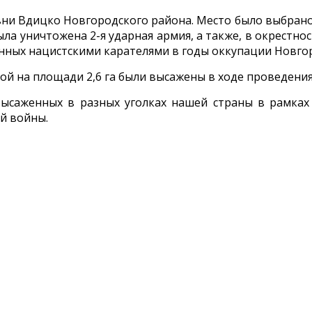
и Вдицко Новгородского района. Место было выбрано н
ла уничтожена 2-я ударная армия, а также, в окрестно
нных нацистскими карателями в годы оккупации Новгор
ой на площади 2,6 га были высажены в ходе проведения
 высаженных в разных уголках нашей страны в рамка
й войны.