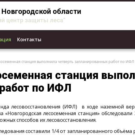
Новгородской области
й центр защиты леса"
ация
Контакты
сосеменная станция выполнила четверть запланированных работ по ИФЛ
осеменная станция выпол
работ по ИФЛ
нда лесовосстановления (ИФЛ) в ходе наземной ве
 «Новгородская лесосеменная станция» обследовали 
жных способов их лесовосстановления.
ледования составили 1/4 от запланированного объёма 