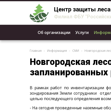
Центр защиты леса
Филиал ФБУ "Российски
Об организации
Услуги
Информ
Главная
Информация
СМИ
Новгородская ле
Новгородская лес
запланированных 
В рамках работ по инвентаризации фо
зондирования Земли сотрудники отдела
целью последующего определения возмо
- На сегодня проведенные наземные обс