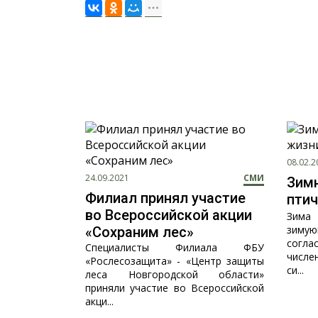
08.02.2
24.09.2021
СМИ
Зим
Филиал принял участие
птич
во Всероссийской акции
Зима 
зиму
«Сохраним лес»
согла
Специалисты Филиала ФБУ
числе
«Рослесозащита» - «Центр защиты
си...
леса Новгородской области»
приняли участие во Всероссийской
акци...