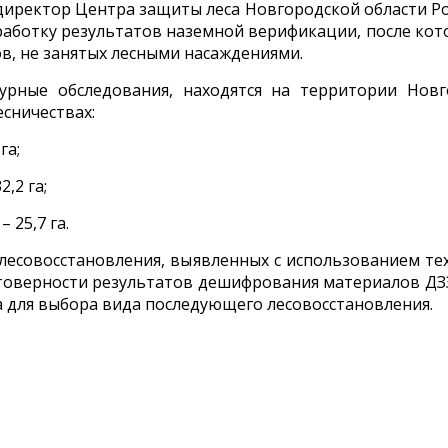
директор Центра защиты леса Новгородской области Р
аботку результатов наземной верификации, после ко
ов, не занятых лесными насаждениями.
урные обследования, находятся на территории Нов
есничествах:
га;
,2 га;
 25,7 га.
лесовосстановления, выявленных с использованием т
стоверности результатов дешифрования материалов ДЗЗ
а для выбора вида последующего лесовосстановления.