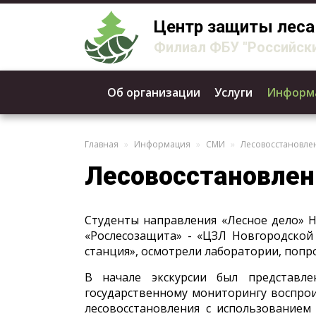
Центр защиты леса
Филиал ФБУ "Российски
Об организации
Услуги
Информ
Главная
Информация
СМИ
Лесовосстановле
Лесовосстановлен
Студенты направления «Лесное дело» 
«Рослесозащита» - «ЦЗЛ Новгородской 
станция», осмотрели лаборатории, попр
В начале экскурсии был представл
государственному мониторингу воспро
лесовосстановления с использованием