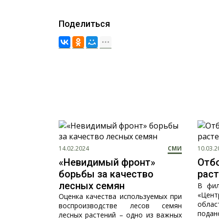
Поделиться
14.02.2024
СМИ
10.03.2
«Невидимый фронт»
Отб
борьбы за качество
рас
лесных семян
В фил
«Цент
Оценка качества используемых при
облас
воспроизводстве лесов семян
подано
лесных растений – одно из важных