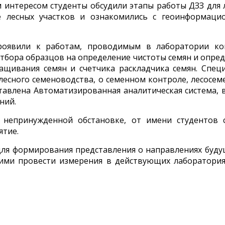
м интересом студенты обсудили этапы работы ДЗЗ для 
е лесных участков и ознакомились с геоинформац
роявили к работам, проводимым в лаборатории кон
отбора образцов на определение чистоты семян и опре
ащивания семян и счетчика раскладчика семян. Спец
 лесного семеноводства, о семенном контроле, лесосе
тавлена Автоматизированная аналитическая система, в
ний.
 непринужденной обстановке, от имени студентов
ятие.
 для формирования представления о направлениях буду
мими провести измерения в действующих лаборатория