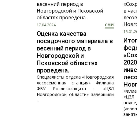
17.04.2024
СМИ
15.01.2
Оценка качества
Итог
посадочного материала в
фед
весенний период в
«Сох
Новгородской и
2020
Псковской областях
инв
проведена.
лес
Специалисты отдела «Новгородская
лесосеменная станция» Филиала
Нов
ФБУ Рослесозащита – «ЦЗЛ
Филиа
Новгородской области» завершили
«ЦЗЛ
...
подв
(инв
занятых