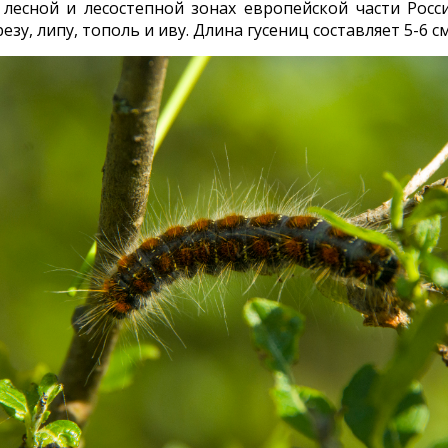
лесной и лесостепной зонах европейской части Росс
зу, липу, тополь и иву. Длина гусениц составляет 5-6 см