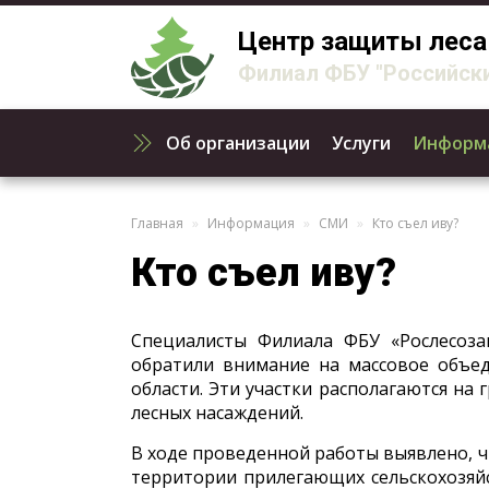
Центр защиты леса
Филиал ФБУ "Российски
Об организации
Услуги
Информ
Главная
Информация
СМИ
Кто съел иву?
Кто съел иву?
Специалисты Филиала ФБУ «Рослесоз
обратили внимание на массовое объед
области. Эти участки располагаются на
лесных насаждений.
В ходе проведенной работы выявлено, ч
территории прилегающих сельскохозяй