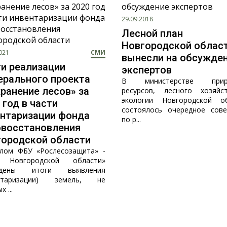
29.09.2018
Лесной план
Новгородской облас
021
СМИ
вынесли на обсужде
и реализации
экспертов
ерального проекта
В министерстве прир
ранение лесов» за
ресурсов, лесного хозяй
экологии Новгородской о
 год в части
состоялось очередное сов
ентаризации фонда
по р...
овосстановления
городской области
лом ФБУ «Рослесозащита» -
 Новгородской области»
едены итоги выявления
ентаризации) земель, не
 ...