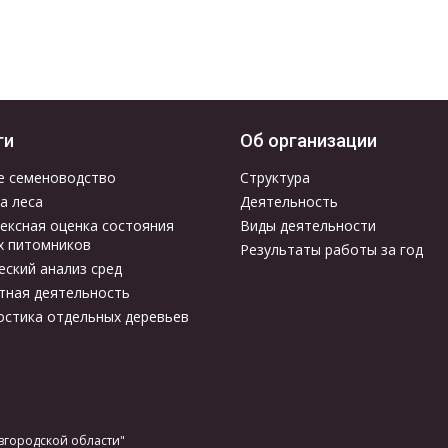
ги
Об организации
е семеноводство
Структура
а леса
Деятельность
ексная оценка состояния
Виды деятельности
х питомников
Результаты работы за год
еский анализ сред
тная деятельность
остика отдельных деревьев
вгородской области"