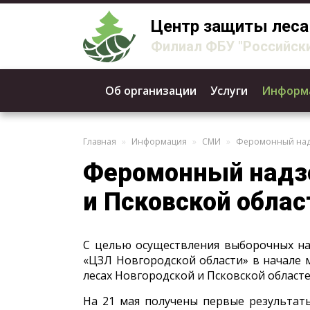
Центр защиты леса
Филиал ФБУ "Российски
Об организации
Услуги
Информ
Главная
Информация
СМИ
Феромонный надз
Феромонный надзо
и Псковской облас
С целью осуществления выборочных на
«ЦЗЛ Новгородской области» в начале
лесах Новгородской и Псковской областе
На 21 мая получены первые результат