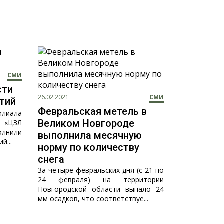
СМИ
сти
26.02.2021
СМИ
тий
Февральская метель в
илиала
Великом Новгороде
 «ЦЗЛ
олнили
выполнила месячную
й...
норму по количеству
снега
За четыре февральских дня (с 21 по
24 февраля) на территории
Новгородской области выпало 24
мм осадков, что соответствуе...