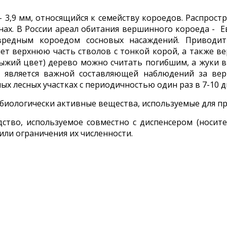
 – 3,9 мм, относящийся к семейству короедов. Распрос
нах. В России ареал обитания вершинного короеда - Ев
 вредным короедом сосновых насаждений. Приводит
ляет верхнюю часть стволов с тонкой корой, а также 
ыжий цвет) дерево можно считать погибшим, а жуки в
р является важной составляющей наблюдений за ве
х лесных участках с периодичностью один раз в 7-10 д
биологически активные вещества, используемые для п
дство, используемое совместно с диспенсером (носи
или ограничения их численности.