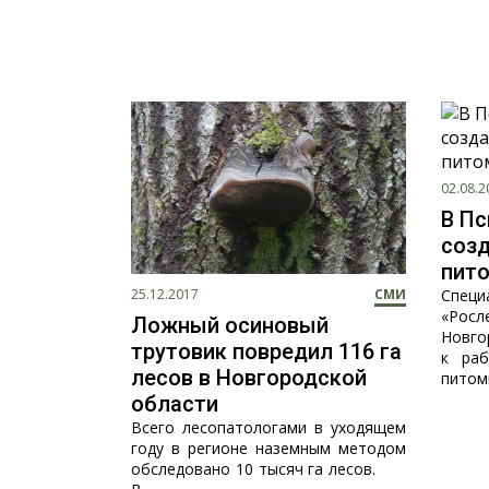
02.08.2
В Пс
созд
пит
25.12.2017
СМИ
Спец
«Ро
Ложный осиновый
Новго
трутовик повредил 116 га
к раб
лесов в Новгородской
питомн
области
Всего лесопатологами в уходящем
году в регионе наземным методом
обследовано 10 тысяч га лесов.