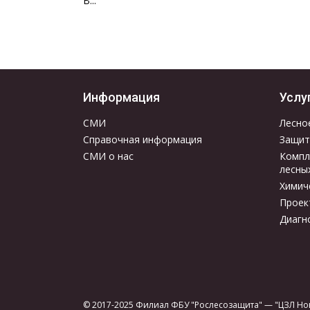
В...
Информация
Услу
СМИ
Лесно
Справочная информация
Защит
СМИ о нас
Компл
лесны
Химич
Проек
Диагн
© 2017-2025 Филиал ФБУ "Рослесозащита" — "ЦЗЛ Но