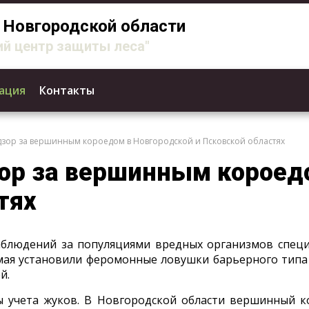
Новгородской области
й центр защиты леса"
ация
Контакты
ор за вершинным короедом в Новгородской и Псковской областях
р за вершинным короедо
тях
блюдений за популяциями вредных организмов специ
 мая установили феромонные ловушки барьерного типа
й.
ы учета жуков. В Новгородской области вершинный ко