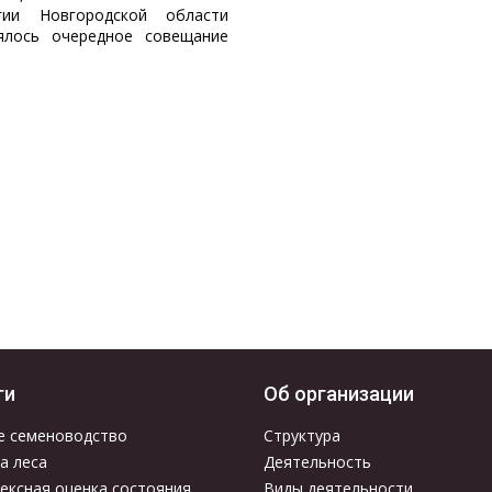
гии Новгородской области
ялось очередное совещание
ги
Об организации
е семеноводство
Структура
а леса
Деятельность
ексная оценка состояния
Виды деятельности