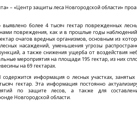
та» – «Центр защиты леса Новгородской области» пр
о выявлено более 4 тысяч гектар поврежденных лесны
ами повреждения, как и в прошлые годы наблюдений с
гектар очагов вредных организмов, основным из котор
 лесных насаждений, уменьшения угрозы распростран
ункций, а также снижения ущерба от воздействия не
ьные мероприятия на площади 195 гектар, из них сп
весины на 69 гектарах.
 содержится информация о лесных участках, занят
тысяч гектар. Эта информация постоянно актуализир
иятий по защите лесов, а также для составлен
фонде Новгородской области.