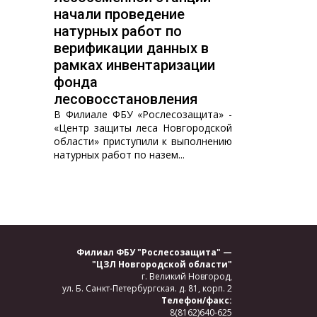
начали проведение
натурных работ по
верификации данных в
рамках инвентаризации
фонда
лесовосстановления
В Филиале ФБУ «Рослесозащита» -
«Центр защиты леса Новгородской
области» приступили к выполнению
натурных работ по назем...
Филиал ФБУ "Рослесозащита" —
"ЦЗЛ Новгородской области"
г. Великий Новгород,
ул. Б. Санкт-Петербургская.
д. 81, корп. 2
Телефон/факс:
8(8162)640-625