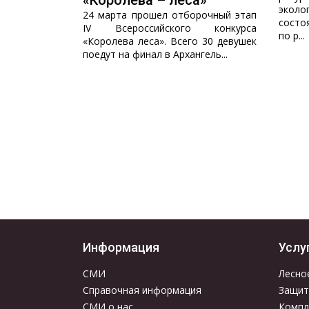
«Королева – леса»
эколо
24 марта прошел отборочный этап
состо
IV Всероссийского конкурса
по р...
«Королева леса». Всего 30 девушек
поедут на финал в Архангель...
Информация
Услу
СМИ
Лесно
Справочная информация
Защит
СМИ о нас
Компл