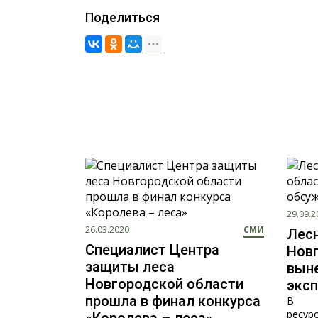
Поделиться
29.09.2
26.03.2020
СМИ
Лесн
Специалист Центра
Нов
защиты леса
вын
Новгородской области
эксп
прошла в финал конкурса
В ми
ресур