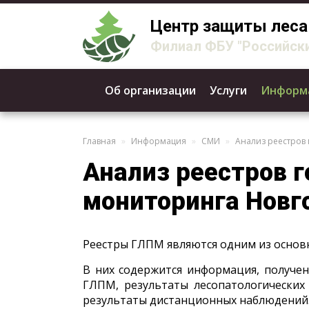
Центр защиты леса
Филиал ФБУ "Российски
Об организации
Услуги
Информ
Главная
Информация
СМИ
Анализ реестров
Анализ реестров г
мониторинга Новг
Реестры ГЛПМ являются одним из основн
В них содержится информация, получе
ГЛПМ, результаты лесопатологических
результаты дистанционных наблюдений