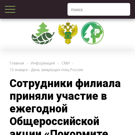
Главная
Информация
СМИ
15 января - День зимующих птиц России
Сотрудники филиала
приняли участие в
ежегодной
Общероссийской
акции «Покормите