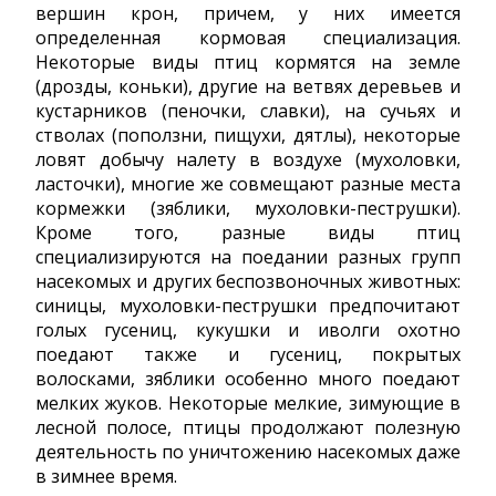
вершин крон, причем, у них имеется
определенная кормовая специализация.
Некоторые виды птиц кормятся на земле
(дрозды, коньки), другие на ветвях деревьев и
кустарников (пеночки, славки), на сучьях и
стволах (поползни, пищухи, дятлы), некоторые
ловят добычу налету в воздухе (мухоловки,
ласточки), многие же совмещают разные места
кормежки (зяблики, мухоловки-пеструшки).
Кроме того, разные виды птиц
специализируются на поедании разных групп
насекомых и других беспозвоночных животных:
синицы, мухоловки-пеструшки предпочитают
голых гусениц, кукушки и иволги охотно
поедают также и гусениц, покрытых
волосками, зяблики особенно много поедают
мелких жуков. Некоторые мелкие, зимующие в
лесной полосе, птицы продолжают полезную
деятельность по уничтожению насекомых даже
в зимнее время.